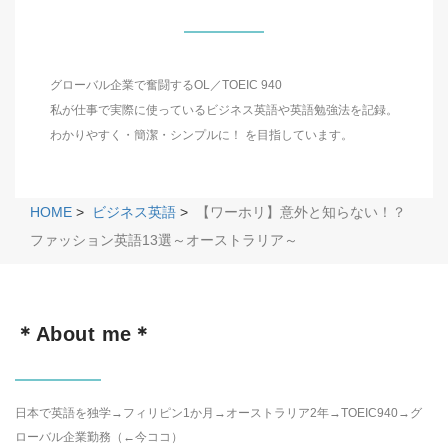
グローバル企業で奮闘するOL／TOEIC 940
私が仕事で実際に使っているビジネス英語や英語勉強法を記録。
わかりやすく・簡潔・シンプルに！ を目指しています。
HOME
>
ビジネス英語
>
【ワーホリ】意外と知らない！？
ファッション英語13選～オーストラリア～
＊About me＊
日本で英語を独学→フィリピン1か月→オーストラリア2年→TOEIC940→グ
ローバル企業勤務（←今ココ）