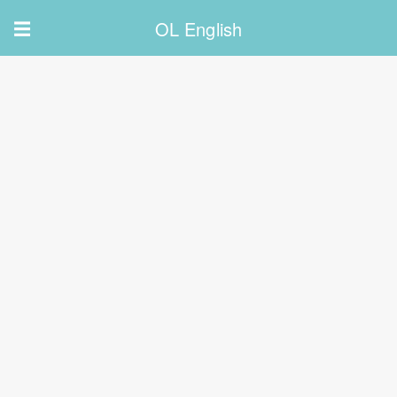
OL English
☰