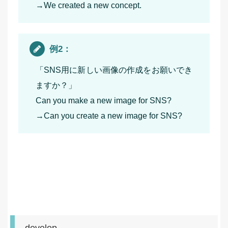
→We created a new concept.
例2：
「SNS用に新しい画像の作成をお願いでき
ますか？」
Can you make a new image for SNS?
→Can you create a new image for SNS?
develop