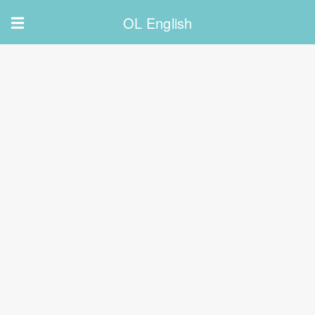
OL English
☰